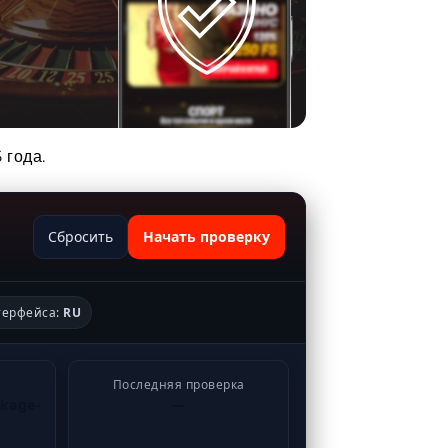
 года.
Сбросить
Начать проверку
терфейса:
RU
Последняя проверка
ckage-
—