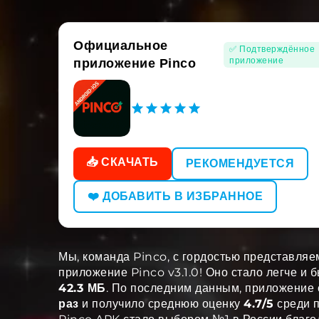
Официальное
✅ Подтверждённое
приложение
приложение Pinco
📥 СКАЧАТЬ
РЕКОМЕНДУЕТСЯ
❤️ ДОБАВИТЬ В ИЗБРАННОЕ
Мы, команда Pinco, с гордостью представля
приложение Pinco v3.1.0! Оно стало легче и 
42.3 МБ
. По последним данным, приложение
раз
и получило среднюю оценку
4.7/5
среди п