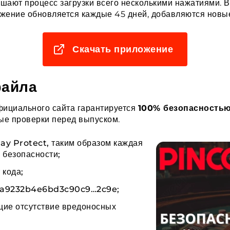
ершают процесс загрузки всего несколькими нажатиями.
Играть
ожение обновляется каждые 45 дней, добавляются новы
Скачать приложение
файла
фициального сайта гарантируется
100% безопасность
ые проверки перед выпуском.
ay Protect, таким образом каждая
 безопасности;
 кода;
f1a9232b4e6bd3c90c9…2c9e;
щие отсутствие вредоносных