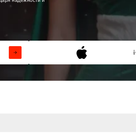
даря надёжности и